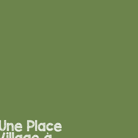
 Une Place
Village à