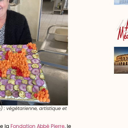
 : végétarienne, artistique et
e la
Fondation Abbé Pierre
, le